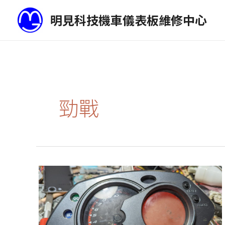
跳
明見科技機車儀表板維修中心
至
主
要
內
容
勁戰
Yamaha
二
代
勁