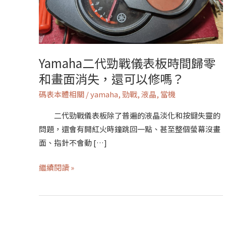
戰
儀
表
板
時
Yamaha二代勁戰儀表板時間歸零
間
和畫面消失，還可以修嗎？
歸
碼表本體相關
/
yamaha
,
勁戰
,
液晶
,
當機
零
和
二代勁戰儀表板除了普遍的液晶淡化和按鍵失靈的
畫
問題，還會有開紅火時鐘跳回一點、甚至整個螢幕沒畫
面
面、指針不會動 […]
消
失，
繼續閱讀 »
還
可
以
修