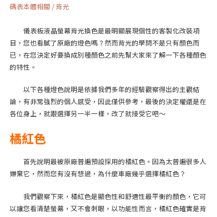
碼表本體相關
/
背光
儀表板液晶螢幕背光換色是最明顯展現個性的客製化改裝項
目，您也看膩了原廠的燈色嗎？然而背光的學問不是只有顏色而
已，在您決定好要換成別種顏色之前先幫大家來了解一下各種顏色
的特性。
以下各種燈色說明是依據我們多年的經驗觀察得出的主觀結
論，有非常強烈的個人感受，因此僅供參考，最後的決定權還是在
各位身上，就跟選擇另一半一樣，改了就接受它吧～
橘紅色
首先說明最被原廠普遍預設採用的橘紅色。因為太普遍很多人
嫌棄它，然而您有沒有想過，為什麼車廠幾乎選擇橘紅色？
我們觀察下來，橘紅色是顯色性和舒適性最平衡的顏色，它可
以讓您看清楚螢幕，又不會刺眼，以功能性而言，橘紅色確實是背