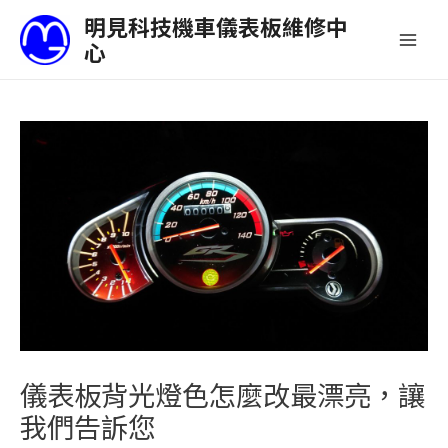
跳
Main
明見科技機車儀表板維修中
至
心
Men
主
要
內
容
儀表板背光燈色怎麼改最漂亮，讓
我們告訴您